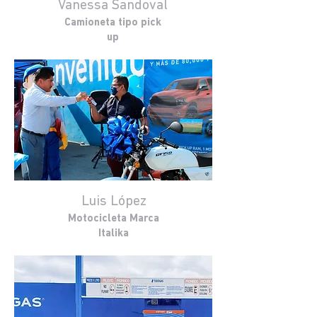
Vanessa Sandoval
Camioneta tipo pick
up
Luis López
Motocicleta Marca
Italika