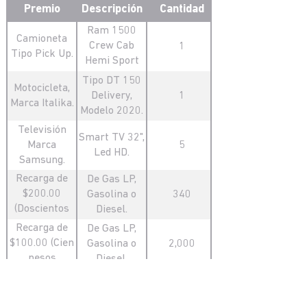
Premio
Descripción
Cantidad
Ram 1500
Camioneta
Crew Cab
1
Tipo Pick Up.
Hemi Sport
4x4 V8 8AT
Tipo DT 150
Motocicleta,
2021, Marca
Delivery,
1
Marca Italika.
Chrysler.
Modelo 2020.
Televisión
Smart TV 32",
Marca
5
Led HD.
Samsung.
Recarga de
De Gas LP,
$200.00
Gasolina o
340
(Doscientos
Diesel.
pesos
Recarga de
De Gas LP,
00/100 M.N.)
$100.00 (Cien
Gasolina o
2,000
pesos
Diesel.
00/100 M.N.)
Recarga de
De Gas LP,
$50.00
Gasolina o
10,000