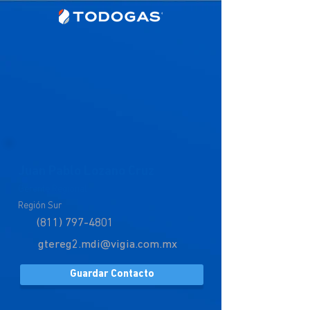
Juan Pablo Lozano Cruz
Gerente Regional
Región Sur
(811) 797-4801
gtereg2.mdi@vigia.com.mx
Guardar Contacto