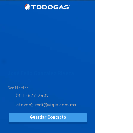
José Felix González Rivera
Gerente de Zona
San Nicolás
(811) 627-2435
gtezon2.mdi@vigia.com.mx
Guardar Contacto