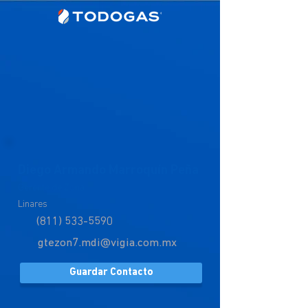
Diego Armando Marroquín Peña
Gerente de Zona
Linares
(811) 533-5590
gtezon7.mdi@vigia.com.mx
Guardar Contacto