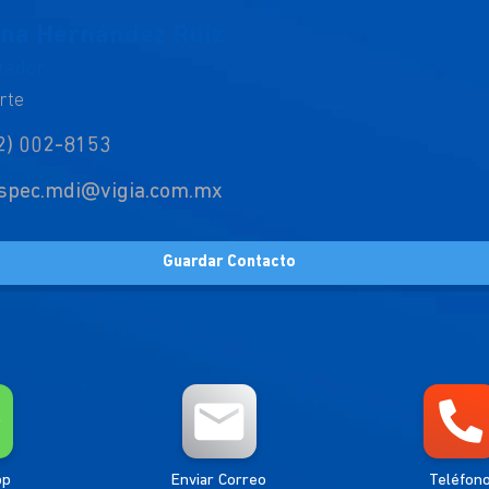
ina Hernández Ruiz
tador
rte
2) 002-8153
spec.mdi@vigia.com.mx
Guardar Contacto
pp
Enviar Correo
Teléfon