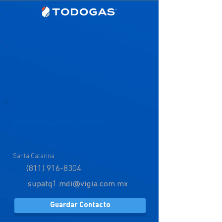
Antonio García Guerra
Supervisor de
Autotanques
Santa Catarina
(811) 916-8304
supatq1.mdi@vigia.com.mx
Guardar Contacto